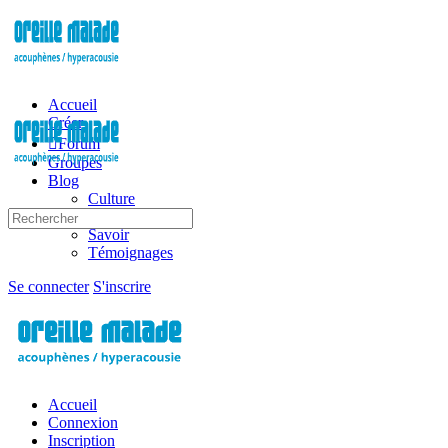
Toggle
Side
Panel
Accueil
Créer
Forum
Groupes
Blog
Culture
Recherche
Guérir
pour:
Savoir
Témoignages
Options
Se connecter
S'inscrire
d'importation
Accueil
Connexion
Inscription