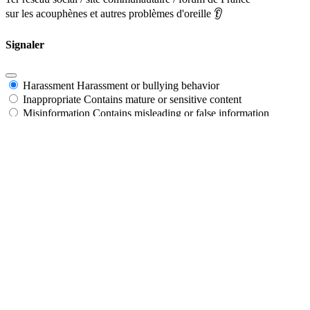
sur les acouphènes et autres problèmes d'oreille 👂
Signaler
Harassment
Harassment or bullying behavior
Inappropriate
Contains mature or sensitive content
Misinformation
Contains misleading or false information
Offensive
Contains abusive or derogatory content
Suspicious
Contains spam, fake content or potential malware
Autre
Report
note
Signaler
Bloquer le Membre?
Please confirm you want to block this member.
You will no longer be able to: