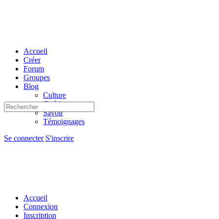
Toggle
Side
Panel
Accueil
Créer
Forum
Groupes
Blog
Culture
Guérir
Recherche
Savoir
pour:
Témoignages
Options
Se connecter
S'inscrire
d'importation
Accueil
Connexion
Inscription