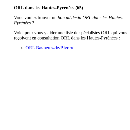
ORL dans les Hautes-Pyrénées (65)
Vous voulez trouver un
bon médecin ORL dans les Hautes-
Pyrénées
?
Voici pour vous y aider une liste de spécialistes ORL qui vous
reçoivent en consultation ORL dans les Hautes-Pyrénées :
ORL Bagnères-de-Bigorre
ORL Tarbes
Vous avez consulté un ORL dans les Hautes-Pyrénées ? Dans
l’idéal, un bon ORL spécialiste en acouphène et/ou en
hyperacousie ? N’hésitez pas à donner votre avis !
J’aime
admin
a répondu
il y a 6 années, 2 mois
1 Membre
·
0
Réponses
0 Réponses
Contenus connexes :
ORL Gers