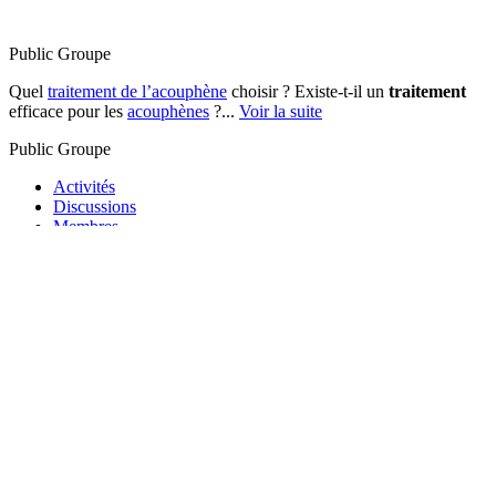
Public
Groupe
Quel
traitement de l’acouphène
choisir ? Existe-t-il un
traitement
efficace pour les
acouphènes
?...
Voir la suite
Public
Groupe
Activités
Discussions
Membres
Sous-groupes
Photos
Albums
Documents
NEUROFEEDBACK
Traitement des acouphènes
NEUROFEEDBACK
Publié par
houarneau04
le 27 septembre 2014 à 20 h 59 min