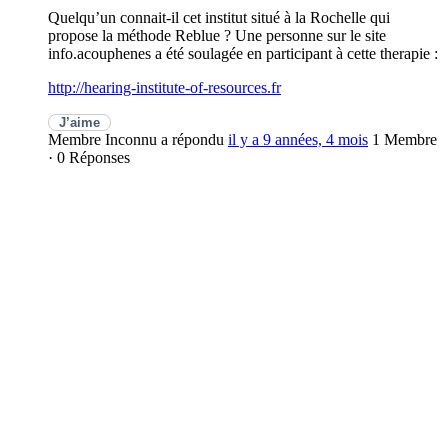
Quelqu’un connait-il cet institut situé à la Rochelle qui
propose la méthode Reblue ? Une personne sur le site
info.acouphenes a été soulagée en participant à cette therapie :
http://hearing-institute-of-resources.fr
J’aime
Membre Inconnu
a répondu
il y a 9 années, 4 mois
1 Membre
·
0 Réponses
0 Réponses
Contenus connexes :
"Lettre Ouverte" de HEARING INSTITUTE OF
RESOURCES
Débriefing de ma session 1 à la Rochelle concernant la
thérapie Oreblue
Hyperacousie : une thérapie prometteuse
Recherche acouphénique sur La Rochelle
Traitement des acouphènes
acouphenes
Nous sommes désolés, aucune réponse n'a été publiée pour le