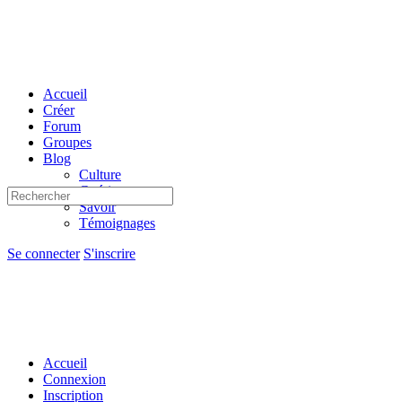
Toggle
Side
Panel
Accueil
Créer
Forum
Groupes
Blog
Culture
Guérir
Recherche
Savoir
pour:
Témoignages
Options
Se connecter
S'inscrire
d'importation
Accueil
Connexion
Inscription